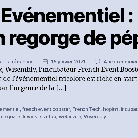
 Evénementiel : 
 regorge de pé
ar
La rédaction
15 janvier 2021
Aucun commen
eur
Date
, Wisembly, l’incubateur French Event Boost
de
icle
l’article
r de l’événementiel tricolore est riche en start
par l’urgence de la […]
ementiel
,
french event booster
,
French Tech
,
hopinn
,
incubat
es
ite square
,
Inwink
,
startup
,
webinaire
,
Wisembly