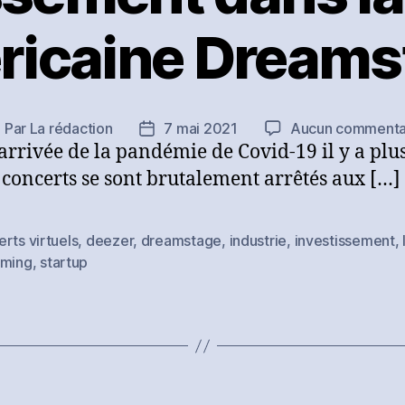
ricaine Dreams
Par
La rédaction
7 mai 2021
Aucun commenta
uteur
Date
’arrivée de la pandémie de Covid-19 il y a plu
e
de
article
l’article
s concerts se sont brutalement arrêtés aux […]
rts virtuels
,
deezer
,
dreamstage
,
industrie
,
investissement
,
es
aming
,
startup