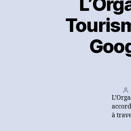
L’Org
Tourism
Goog
Au
L’Orga
d
l’a
accord
à trave