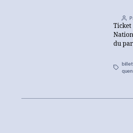
P
Aut
Ticket
de
l’art
Nation
du par
bille
Étiquett
quen