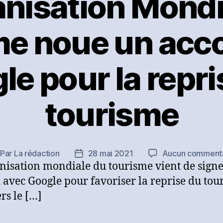
anisation Mondi
e noue un acc
le pour la repri
tourisme
Par
La rédaction
28 mai 2021
Aucun commenta
teur
Date
nisation mondiale du tourisme vient de sign
e
de
rticle
l’article
 avec Google pour favoriser la reprise du tou
rs le […]