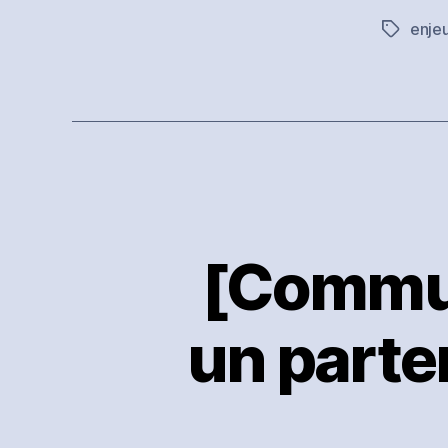
enje
Étiquett
[Commun
un parte