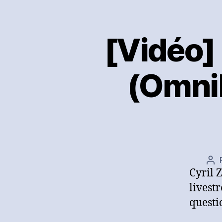
[Vidéo] 
(Omnil
Au
Cyril 
de
l’ar
livest
questi