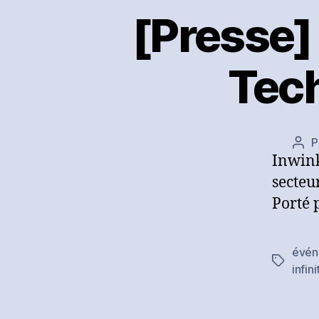
[Presse]
Tech
P
Aut
Inwink
de
l’art
secteu
Porté 
évén
Étiquett
infin