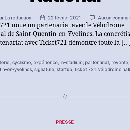
ar
La rédaction
22 février 2021
Aucun commen
eur
Date
 721 noue un partenariat avec le Vélodrome
de
icle
l’article
al de Saint-Quentin-en-Yvelines. La concréti
tenariat avec Ticket721 démontre toute la […
tterie
,
cyclisme
,
expérience
,
in-stadium
,
partenariat
,
revente
es
tin-en-yvelines
,
signature
,
startup
,
ticket 721
,
vélodrome nat
Catégories
PRESSE