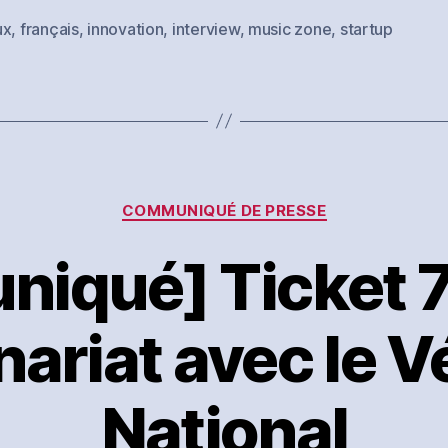
ux
,
français
,
innovation
,
interview
,
music zone
,
startup
es
Catégories
COMMUNIQUÉ DE PRESSE
iqué] Ticket 7
nariat avec le 
National