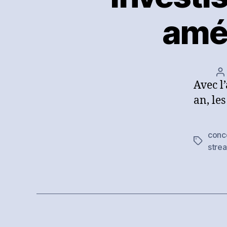
amé
A
Avec l
d
l’
an, le
conce
Étiquett
stre