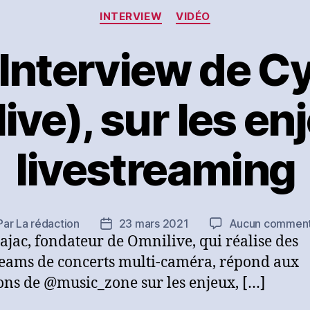
Catégories
INTERVIEW
VIDÉO
Interview de Cy
ive), sur les en
livestreaming
Par
La rédaction
23 mars 2021
Aucun comment
teur
Date
Zajac, fondateur de Omnilive, qui réalise des
de
ticle
l’article
reams de concerts multi-caméra, répond aux
ons de @music_zone sur les enjeux, […]