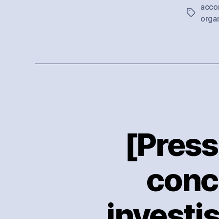
acco
Étiquett
orga
[Press
conc
investi