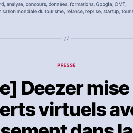
rd
,
analyse
,
concours
,
données
,
formations
,
Google
,
OMT
,
es
nisation mondiale du tourisme
,
relance
,
reprise
,
startup
,
tour
Catégories
PRESSE
e] Deezer mise 
erts virtuels av
ssement dans la