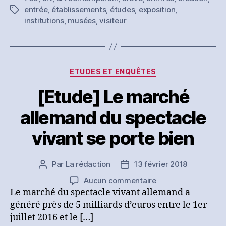
crée
entrée
,
établissements
,
études
,
exposition
,
Étiquettes
700
institutions
,
musées
,
visiteur
nouveaux
musées
chaque
année
!
Catégories
ETUDES ET ENQUÊTES
[Etude] Le marché
allemand du spectacle
vivant se porte bien
Par
La rédaction
13 février 2018
Auteur
Date
de
de
sur
Aucun commentaire
l’article
l’article
[Etude]
Le marché du spectacle vivant allemand a
Le
généré près de 5 milliards d’euros entre le 1er
marché
juillet 2016 et le […]
allemand