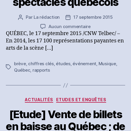
spectacles québécois
Par
La rédaction
17 septembre 2015
Auteur
Date
de
de
sur
Aucun commentaire
l’article
l’article
[Brève]
QUÉBEC, le 17 septembre 2015 /CNW Telbec/ –
Remontée
En 2014, les 17 100 représentations payantes en
de
arts de la scène […]
la
fréquentation
brève
,
chiffres clés
,
études
,
événement
,
Musique
,
des
Étiquettes
Québec
,
rapports
spectacles
québécois
Catégories
ACTUALITÉS
ETUDES ET ENQUÊTES
[Etude] Vente de billets
en baisse au Québec ; de