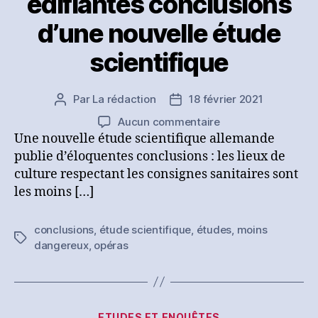
édifiantes conclusions
d’une nouvelle étude
scientifique
Par
La rédaction
18 février 2021
Auteur
Date
de
de
sur
Aucun commentaire
l’article
l’article
[Presse]
Une nouvelle étude scientifique allemande
Théâtres,
publie d’éloquentes conclusions : les lieux de
Opéras
culture respectant les consignes sanitaires sont
et
les moins […]
Musées
sont
conclusions
,
étude scientifique
,
études
,
moins
les
Étiquettes
dangereux
,
opéras
lieux
publics
les
moins
dangereux
Catégories
ETUDES ET ENQUÊTES