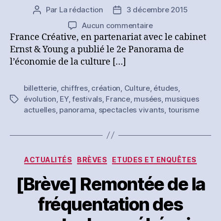
Par
La rédaction
3 décembre 2015
Auteur
Date
de
de
sur
Aucun commentaire
l’article
l’article
[Etude]
France Créative, en partenariat avec le cabinet
Le
Ernst & Young a publié le 2e Panorama de
spectacle
l’économie de la culture […]
vivant
se
billetterie
,
chiffres
,
création
,
Culture
,
études
,
porte
évolution
,
EY
,
festivals
,
France
,
musées
,
musiques
Étiquettes
toujours
actuelles
,
panorama
,
spectacles vivants
,
tourisme
bien
Catégories
ACTUALITÉS
BRÈVES
ETUDES ET ENQUÊTES
[Brève] Remontée de la
fréquentation des