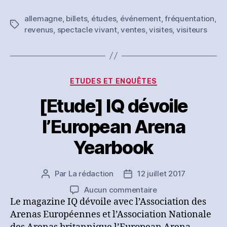
du
allemagne
,
billets
,
études
,
événement
,
fréquentation
,
spectacle
Étiquettes
revenus
,
spectacle vivant
,
ventes
,
visites
,
visiteurs
vivant
se
porte
bien
Catégories
ETUDES ET ENQUÊTES
[Etude] IQ dévoile
l’European Arena
Yearbook
Par
La rédaction
12 juillet 2017
Auteur
Date
de
de
sur
Aucun commentaire
l’article
l’article
[Etude]
Le magazine IQ dévoile avec l’Association des
IQ
Arenas Européennes et l’Association Nationale
dévoile