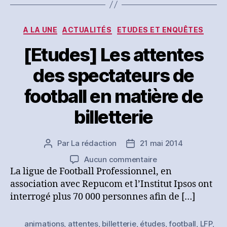
comportements
des
spectateurs
Catégories
A LA UNE
ACTUALITÉS
ETUDES ET ENQUÊTES
[Etudes] Les attentes
des spectateurs de
football en matière de
billetterie
Par
La rédaction
21 mai 2014
Auteur
Date
de
de
sur
Aucun commentaire
l’article
l’article
[Etudes]
La ligue de Football Professionnel, en
Les
association avec Repucom et l’Institut Ipsos ont
attentes
interrogé plus 70 000 personnes afin de […]
des
spectateurs
animations
,
attentes
,
billetterie
,
études
,
football
,
LFP
,
de