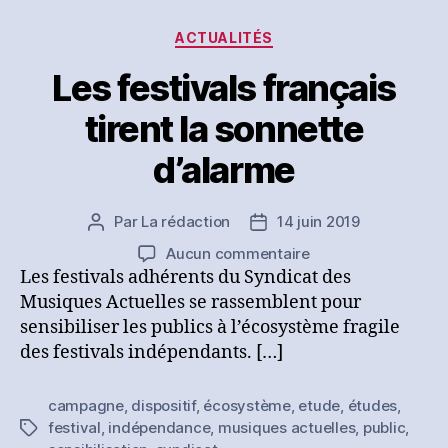
Catégories
ACTUALITÉS
Les festivals français
tirent la sonnette
d’alarme
Par
La rédaction
14 juin 2019
Auteur
Date
de
de
sur
Aucun commentaire
l’article
l’article
Les
Les festivals adhérents du Syndicat des
festivals
Musiques Actuelles se rassemblent pour
français
sensibiliser les publics à l’écosystème fragile
tirent
des festivals indépendants. […]
la
sonnette
campagne
,
dispositif
,
écosystème
,
etude
,
études
,
d’alarme
festival
,
indépendance
,
musiques actuelles
,
public
,
Étiquettes