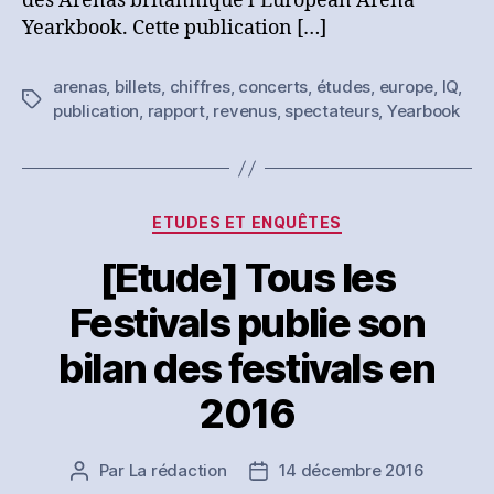
des Arenas britannique l’European Arena
l’European
Yearkbook. Cette publication […]
Arena
Yearbook
arenas
,
billets
,
chiffres
,
concerts
,
études
,
europe
,
IQ
,
Étiquettes
publication
,
rapport
,
revenus
,
spectateurs
,
Yearbook
Catégories
ETUDES ET ENQUÊTES
[Etude] Tous les
Festivals publie son
bilan des festivals en
2016
Par
La rédaction
14 décembre 2016
Auteur
Date