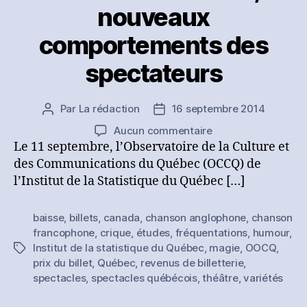
nouveaux
comportements des
spectateurs
Par
La rédaction
16 septembre 2014
Auteur
Date
de
de
sur
Aucun commentaire
l’article
l’article
[Etude]
Le 11 septembre, l’Observatoire de la Culture et
Vente
des Communications du Québec (OCCQ) de
de
l’Institut de la Statistique du Québec […]
billets
en
baisse
,
billets
,
canada
,
chanson anglophone
,
chanson
baisse
francophone
,
crique
,
études
,
fréquentations
,
humour
,
au
Institut de la statistique du Québec
,
magie
,
OOCQ
,
Étiquettes
Québec
prix du billet
,
Québec
,
revenus de billetterie
,
;
spectacles
,
spectacles québécois
,
théâtre
,
variétés
de
nouveaux