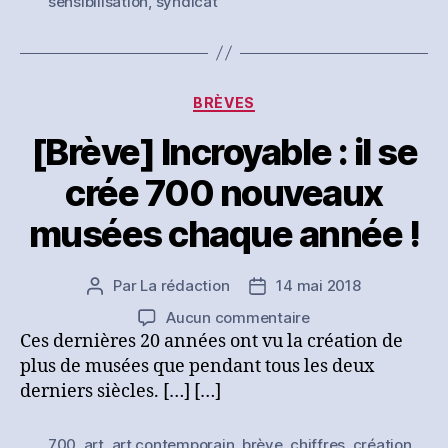
sensibilisation
,
syndicat
Catégories
BRÈVES
[Brève] Incroyable : il se
crée 700 nouveaux
musées chaque année !
Par
La rédaction
14 mai 2018
Auteur
Date
de
de
sur
Aucun commentaire
l’article
l’article
[Brève]
Ces dernières 20 années ont vu la création de
Incroyable
plus de musées que pendant tous les deux
:
derniers siècles. […] […]
il
se
700
,
art
,
art contemporain
,
brève
,
chiffres
,
création
,