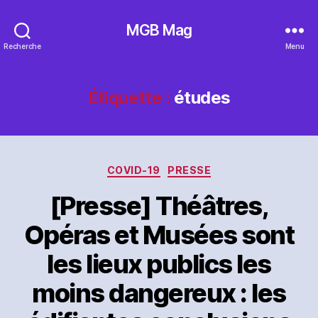
MGB Mag
Recherche
Menu
Étiquette :
études
Catégories
COVID-19
PRESSE
[Presse] Théâtres,
Opéras et Musées sont
les lieux publics les
moins dangereux : les