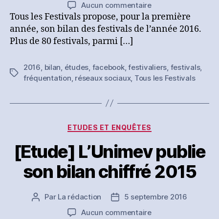
de
de
sur
Aucun commentaire
l’article
l’article
[Etude]
Tous les Festivals propose, pour la première
Tous
année, son bilan des festivals de l’année 2016.
les
Plus de 80 festivals, parmi […]
Festivals
publie
2016
,
bilan
,
études
,
facebook
,
festivaliers
,
festivals
,
son
Étiquettes
fréquentation
,
réseaux sociaux
,
Tous les Festivals
bilan
des
festivals
en
2016
Catégories
ETUDES ET ENQUÊTES
[Etude] L’Unimev publie
son bilan chiffré 2015
Par
La rédaction
5 septembre 2016
Auteur
Date
de
de
sur
Aucun commentaire
l’article
l’article