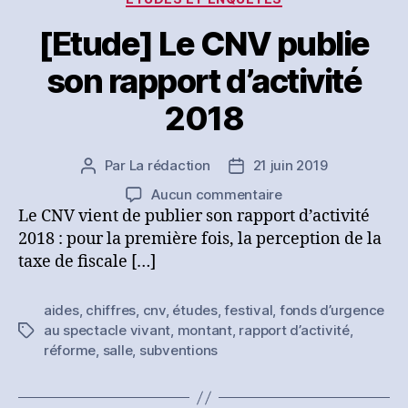
:
les
[Etude] Le CNV publie
édifiantes
conclusions
son rapport d’activité
d’une
2018
nouvelle
étude
scientifique
Par
La rédaction
21 juin 2019
Auteur
Date
de
de
sur
Aucun commentaire
l’article
l’article
[Etude]
Le CNV vient de publier son rapport d’activité
Le
2018 : pour la première fois, la perception de la
CNV
taxe de fiscale […]
publie
son
aides
,
chiffres
,
cnv
,
études
,
festival
,
fonds d’urgence
rapport
au spectacle vivant
,
montant
,
rapport d’activité
,
Étiquettes
d’activité
réforme
,
salle
,
subventions
2018