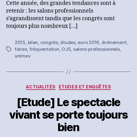
[Etude]
Cette année, des grandes tendances sont à
L’Unimev
retenir : les salons professionnels
publie
s’agrandissent tandis que les congrès sont
son
toujours plus nombreux […]
bilan
chiffré
2015
,
bilan
,
congrès
,
études
,
euro 2016
,
événement
,
2015
foires
,
fréquentation
,
OJS
,
salons professionnels
,
Étiquettes
unimev
Catégories
ACTUALITÉS
ETUDES ET ENQUÊTES
[Etude] Le spectacle
vivant se porte toujours
bien