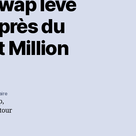
wap lève
uprès du
 Million
sur
ire
p,
[Communiqué]
TicketSwap
 tour
lève
8,2
millions