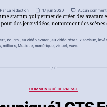
Par
La rédaction
17 juin 2020
Aucun commenta
teur
Date
une startup qui permet de créer des avatars e
e
de
rticle
l’article
 pour des jeux vidéos, notamment des scènes 
ert
,
dollars
,
jeu vidéo avatar
,
jeu vidéo réseaux sociaux
,
levé
es
s
,
millions
,
Musique
,
numérique
,
virtuel
,
wave
Catégories
COMMUNIQUÉ DE PRESSE