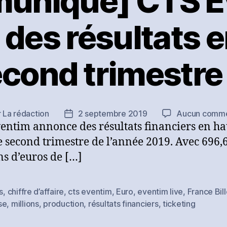
uniqué] CTS E
des résultats 
econd trimestre
r
La rédaction
2 septembre 2019
Aucun comme
ur
Date
entim annonce des résultats financiers en ha
de
le
l’article
e second trimestre de l’année 2019. Avec 696,
ns d’euros de […]
s
,
chiffre d’affaire
,
cts eventim
,
Euro
,
eventim live
,
France Bill
es
se
,
millions
,
production
,
résultats financiers
,
ticketing