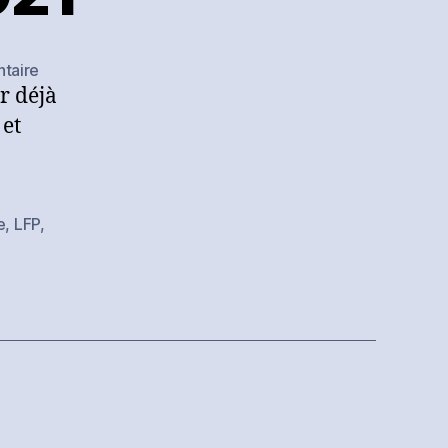
sur
taire
r déjà
Football
français
 et
:
192
millions
d’euros
e
,
LFP
,
de
pertes
sur
le
début
de
la
saison
2020/2021