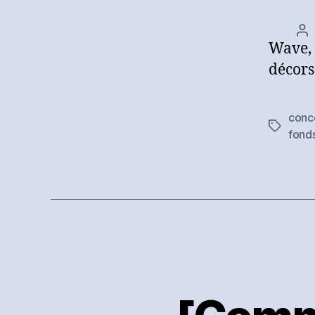
Au
Wave, 
d
l’a
décors
conc
Étiquett
fond