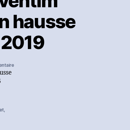
ventim
en hausse
 2019
sur
ntaire
usse
[Communiqué]
CTS
6
Eventim
annonce
des
résultats
et
,
en
hausse
au