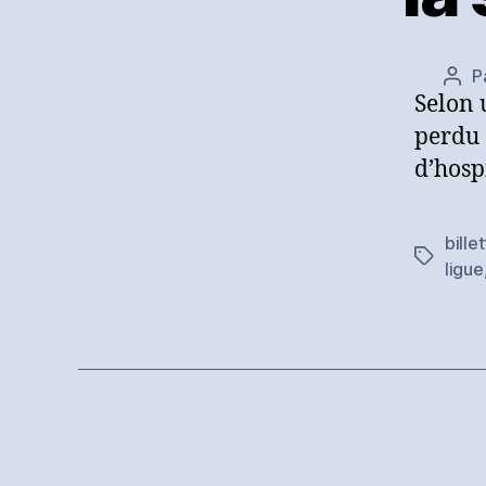
P
Aut
Selon 
de
l’art
perdu 
d’hosp
bille
Étiquett
ligue