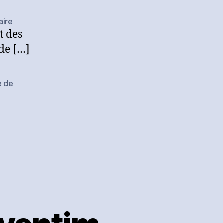
sur
ire
t des
Wave,
spécialisé
de […]
dans
les
concerts
e de
virtuels,
lève
30
millions
de
dollars