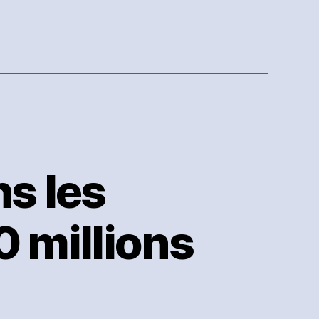
de
dollars
AU
pour
pratiques
trompeuses
s les
0 millions