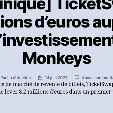
iqué] TicketS
lions d’euros a
’investissement
Monkeys
Par
La rédaction
14 juin 2021
Aucun commenta
teur
Date
ce de marché de revente de billets, TicketSwa
e
de
article
l’article
de lever 8,2 millions d’euros dans un premier