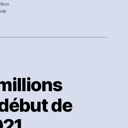
d’euros
llion
auprès
wap
du
fonds
d’investissement
Million
Monkeys
millions
 début de
021