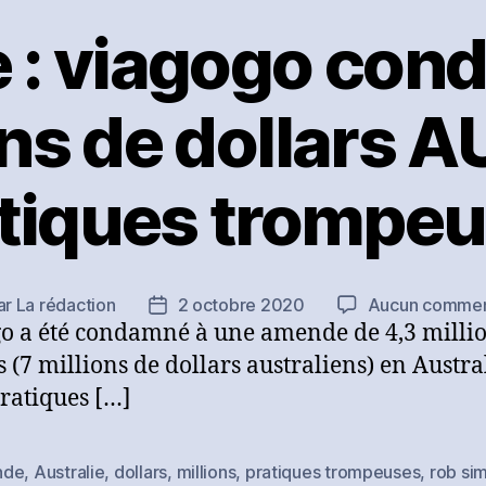
e : viagogo con
ons de dollars A
tiques trompe
ar
La rédaction
2 octobre 2020
Aucun commen
eur
Date
o a été condamné à une amende de 4,3 milli
de
icle
l’article
s (7 millions de dollars australiens) en Austral
ratiques […]
nde
,
Australie
,
dollars
,
millions
,
pratiques trompeuses
,
rob si