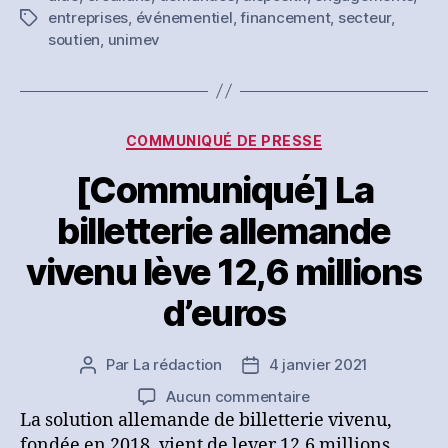
entreprises
,
événementiel
,
financement
,
secteur
,
Étiquettes
dispositifs
soutien
,
unimev
d’aide
à
l’événementiel
Catégories
COMMUNIQUÉ DE PRESSE
[Communiqué] La
billetterie allemande
vivenu lève 12,6 millions
d’euros
Par
La rédaction
4 janvier 2021
Auteur
Date
de
de
sur
Aucun commentaire
l’article
l’article
[Communiqué]
La solution allemande de billetterie vivenu,
La
fondée en 2018, vient de lever 12,6 millions