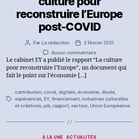
culture pour
reconstruire l’Europe
post-COVID
Par
La rédaction
2 février 2021
Auteur
Date
de
de
sur
Aucun commentaire
l’article
l’article
[Etude]
Le cabinet EY a publié le rapport “La culture
Le
pour reconstruire l’Europe”, un document qui
cabinet
fait le point sur l’économie […]
EY
plaide
contribution
,
covid
,
digitale
,
économie
,
étude
,
en
expériences
,
EY
,
financement
,
industries culturelles
Étiquettes
faveur
et créatives
,
pib
,
rapport
,
secteur
,
Union Européenne
de
la
culture
pour
reconstruire
Catégories
A LA UNE
ACTUALITÉS