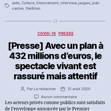
aide
,
Culture
,
financement
,
interview
,
jauges
,
jean
au
Étiquettes
castex
,
théâtres
secteur
culturel…
ce
qu’il
faut
Catégories
COVID-19
PRESSE
retenir
des
[Presse] Avec un plan à
annonces
432 millions d’euros, le
de
Jean
spectacle vivant est
Castex
rassuré mais attentif
Par
La rédaction
31 août 2020
Auteur
Date
de
de
sur
Aucun commentaire
l’article
l’article
[Presse]
Les acteurs privés comme publics sont satisfaits
Avec
de l’enveloppe annoncée par le Premier