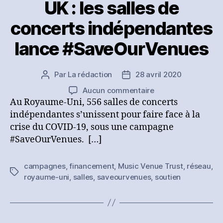
pandémie
UK : les salles de
concerts indépendantes
lance #SaveOurVenues
Par
La rédaction
28 avril 2020
Auteur
Date
de
de
sur
Aucun commentaire
l’article
l’article
UK
Au Royaume-Uni, 556 salles de concerts
:
indépendantes s’unissent pour faire face à la
les
crise du COVID-19, sous une campagne
salles
#SaveOurVenues. […]
de
concerts
campagnes
,
financement
,
Music Venue Trust
,
réseau
,
indépendantes
Étiquettes
royaume-uni
,
salles
,
saveourvenues
,
soutien
lance
#SaveOurVenues