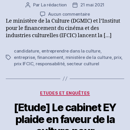
Par
La rédaction
21 mai 2021
Auteur
Date
de
de
sur
Aucun commentaire
l’article
l’article
Ouverture
Le ministère de la Culture (DGMIC) et l’Institut
de
pour le financement du cinéma et des
la
industries culturelles (IFCIC) lancent la […]
6e
édition
candidature
,
entreprendre dans la culture
,
du
entreprise
,
financement
,
ministère de la culture
,
prix
,
Étiquettes
Prix
prix IFCIC
,
responsabilité
,
secteur culturel
IFCIC
–
Entreprendre
dans
la
Catégories
ETUDES ET ENQUÊTES
Culture
[Etude] Le cabinet EY
plaide en faveur de la