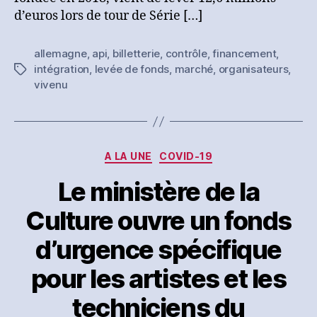
billetterie
d’euros lors de tour de Série […]
allemande
vivenu
allemagne
,
api
,
billetterie
,
contrôle
,
financement
,
lève
intégration
,
levée de fonds
,
marché
,
organisateurs
,
Étiquettes
12,6
vivenu
millions
d’euros
Catégories
A LA UNE
COVID-19
Le ministère de la
Culture ouvre un fonds
d’urgence spécifique
pour les artistes et les
techniciens du