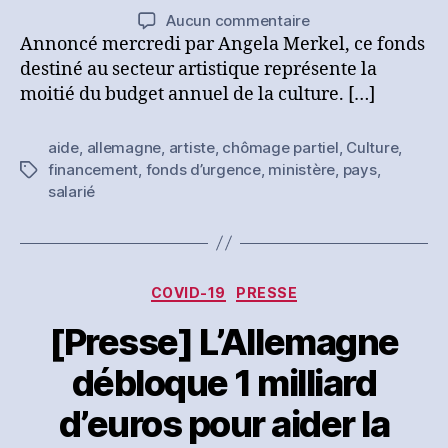
de
de
sur
Aucun commentaire
l’article
l’article
[Presse]
Annoncé mercredi par Angela Merkel, ce fonds
L’Allemagne
destiné au secteur artistique représente la
débloque
moitié du budget annuel de la culture. […]
1
milliard
aide
,
allemagne
,
artiste
,
chômage partiel
,
Culture
,
d’euros
financement
,
fonds d’urgence
,
ministère
,
pays
,
Étiquettes
pour
salarié
aider
la
culture
face
à
Catégories
COVID-19
PRESSE
la
pandémie
[Presse] L’Allemagne
débloque 1 milliard
d’euros pour aider la