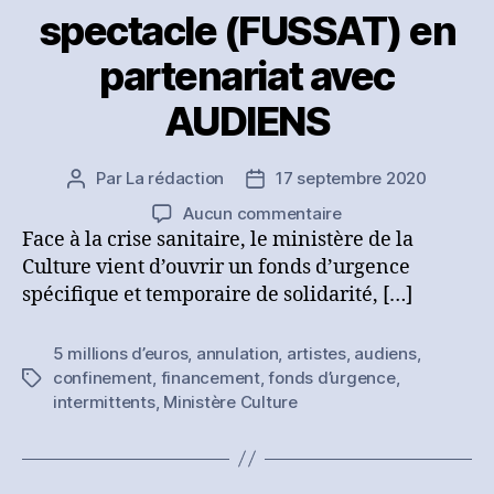
spectacle (FUSSAT) en
partenariat avec
AUDIENS
Par
La rédaction
17 septembre 2020
Auteur
Date
de
de
sur
Aucun commentaire
l’article
l’article
Le
Face à la crise sanitaire, le ministère de la
ministère
Culture vient d’ouvrir un fonds d’urgence
de
spécifique et temporaire de solidarité, […]
la
Culture
5 millions d’euros
,
annulation
,
artistes
,
audiens
,
ouvre
confinement
,
financement
,
fonds d’urgence
,
Étiquettes
un
intermittents
,
Ministère Culture
fonds
d’urgence
spécifique
pour