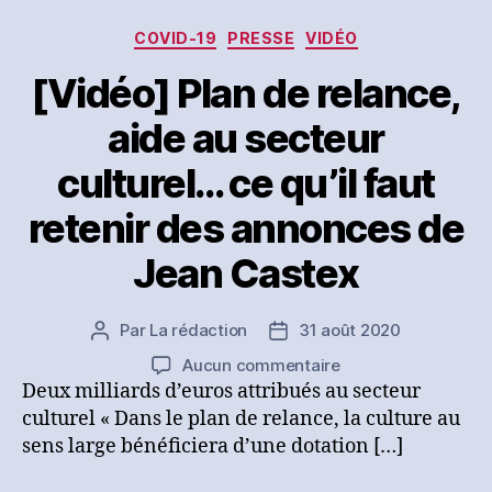
Catégories
COVID-19
PRESSE
VIDÉO
[Vidéo] Plan de relance,
aide au secteur
culturel… ce qu’il faut
retenir des annonces de
Jean Castex
Par
La rédaction
31 août 2020
Auteur
Date
de
de
sur
Aucun commentaire
l’article
l’article
[Vidéo]
Deux milliards d’euros attribués au secteur
Plan
culturel « Dans le plan de relance, la culture au
de
sens large bénéficiera d’une dotation […]
relance,
aide