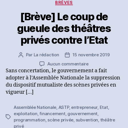
Catégories
BRÈVES
[Brève] Le coup de
gueule des théâtres
privés contre l’Etat
Par
La rédaction
15 novembre 2019
Auteur
Date
de
de
sur
Aucun commentaire
l’article
l’article
[Brève]
Sans concertation, le gouvernement a fait
Le
adopter à l’Assemblée Nationale la suppression
coup
du dispositif mutualiste des scènes privées en
de
vigueur […]
gueule
des
Assemblée Nationale
,
ASTP
,
entrepreneur
,
Etat
,
théâtres
exploitation
,
financement
,
gouvernement
,
privés
Étiquettes
programmation
,
scène privée
,
subvention
,
théâtre
contre
privé
l’Etat