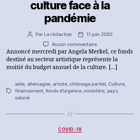
culture face à la
pandémie
Par
La rédaction
11 juin 2020
Auteur
Date
de
de
sur
Aucun commentaire
l’article
l’article
[Presse]
Annoncé mercredi par Angela Merkel, ce fonds
L’Allemagne
destiné au secteur artistique représente la
débloque
moitié du budget annuel de la culture. […]
1
milliard
aide
,
allemagne
,
artiste
,
chômage partiel
,
Culture
,
d’euros
financement
,
fonds d’urgence
,
ministère
,
pays
,
Étiquettes
pour
salarié
aider
la
culture
face
à
Catégories
COVID-19
la