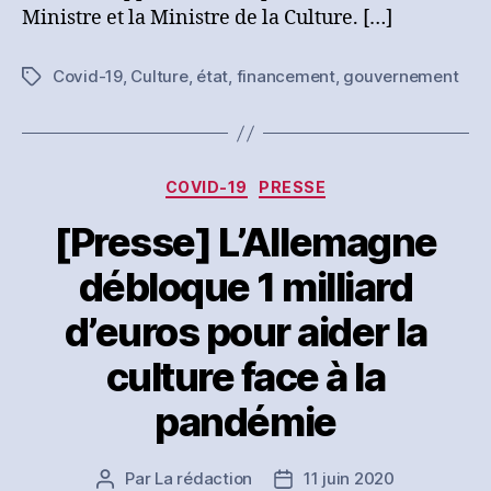
un
Ministre et la Ministre de la Culture. […]
plan
à
Covid-19
,
Culture
,
état
,
financement
,
gouvernement
Étiquettes
432
millions
d’euros,
le
spectacle
Catégories
COVID-19
PRESSE
vivant
est
[Presse] L’Allemagne
rassuré
débloque 1 milliard
mais
attentif
d’euros pour aider la
culture face à la
pandémie
Par
La rédaction
11 juin 2020
Auteur
Date