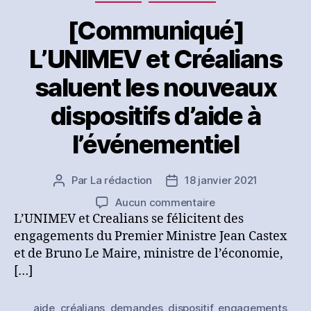
l’Europe
post-
[Communiqué]
COVID
L’UNIMEV et Créalians
saluent les nouveaux
dispositifs d’aide à
l’événementiel
Par
La rédaction
18 janvier 2021
Auteur
Date
de
de
sur
Aucun commentaire
l’article
l’article
[Communiqué]
L’UNIMEV et Crealians se félicitent des
L’UNIMEV
engagements du Premier Ministre Jean Castex
et
et de Bruno Le Maire, ministre de l’économie,
Créalians
[…]
saluent
les
aide
,
créalians
,
demandes
,
dispositif
,
engagements
,
nouveaux