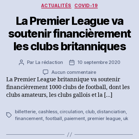
les
Catégories
ACTUALITÉS
COVID-19
artistes
et
La Premier League va
les
soutenir financièrement
techniciens
du
les clubs britanniques
spectacle
(FUSSAT)
en
Par
La rédaction
10 septembre 2020
Auteur
Date
partenariat
de
de
avec
sur
Aucun commentaire
l’article
l’article
AUDIENS
La
La Premier League britannique va soutenir
Premier
financièrement 1000 clubs de football, dont les
League
clubs amateurs, les clubs gallois et la […]
va
soutenir
billetterie
,
cashless
,
circulation
,
club
,
distanciation
,
financièrement
Étiquettes
financement
,
football
,
paiement
,
premier league
,
uk
les
clubs
britanniques