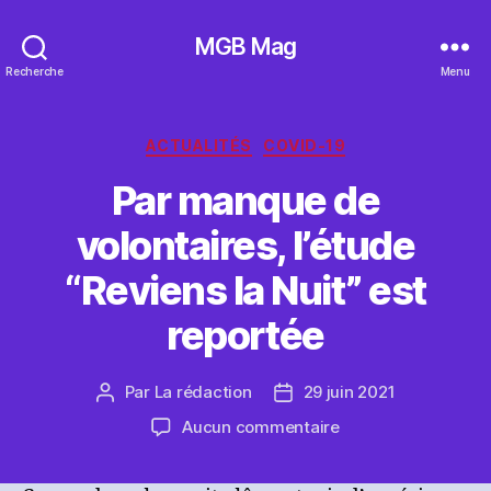
MGB Mag
Recherche
Menu
Catégories
ACTUALITÉS
COVID-19
Par manque de
volontaires, l’étude
“Reviens la Nuit” est
reportée
Par
La rédaction
29 juin 2021
Auteur
Date
de
de
sur
Aucun commentaire
l’article
l’article
Par
manque