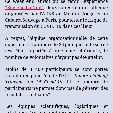
Ce week-end aurait dû se tenir l’expérience
de
“Reviens La Nuit”
, deux soirées en discothèque
volontaires,
l’étude
organisées par l’ARNS au Moulin Rouge et au
“Reviens
Cabaret Sauvage à Paris, pour tester le risque de
la
transmission du COVID-19 dans ces lieux.
Nuit”
est
A regret, l’équipe organisationnelle de cette
reportée
expérience a annoncé le 26 juin que cette soirée
test était reportée à une date ultérieure, le
nombre de volontaires n’ayant pas été atteint.
Moins de 4 400 participants se sont portés
volontaires pour l’étude ITOC –
Indoor clubbing
Transmission Of Covid-19
. Et ce nombre de
participants ne permet donc pas de générer des
résultats concluants”.
Les équipes scientifiques, logistiques et
artistiques “restent mobilisées et unies sur ce