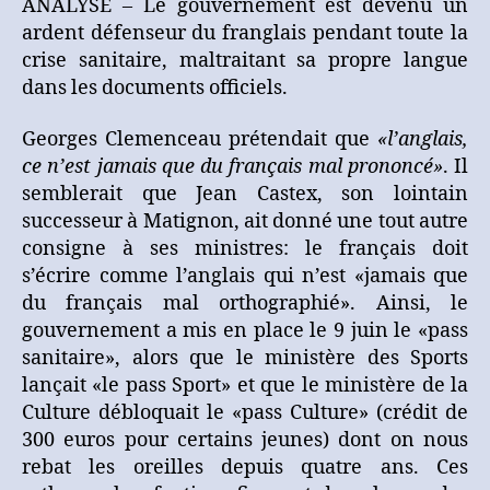
ANALYSE – Le gouvernement est devenu un
sanitaire,
ardent défenseur du franglais pendant toute la
pass
Sport,
crise sanitaire, maltraitant sa propre langue
pass
dans les documents officiels.
Culture,
et
Georges Clemenceau prétendait que
«l’anglais,
le
ce n’est jamais que du français mal prononcé»
. Il
français
semblerait que Jean Castex, son lointain
trépasse
successeur à Matignon, ait donné une tout autre
consigne à ses ministres: le français doit
s’écrire comme l’anglais qui n’est «jamais que
du français mal orthographié». Ainsi, le
gouvernement a mis en place le 9 juin le «pass
sanitaire», alors que le ministère des Sports
lançait «le pass Sport» et que le ministère de la
Culture débloquait le «pass Culture» (crédit de
300 euros pour certains jeunes) dont on nous
rebat les oreilles depuis quatre ans. Ces