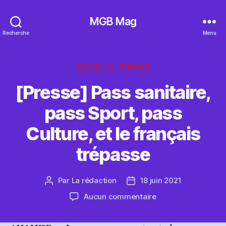
MGB Mag
Recherche
Menu
Catégories
COVID-19
PRESSE
[Presse] Pass sanitaire,
pass Sport, pass
Culture, et le français
trépasse
Par
La rédaction
18 juin 2021
Auteur
Date
de
de
sur
Aucun commentaire
l’article
l’article
[Presse]
Pass