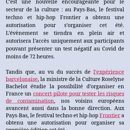
C
’est une nouvelle encourageante pour le
Bas
:
secteur de la culture : au Pays-Bas, le festival
un
techno et hip-hop Frontier a obtenu une
festival
autorisation pour s’organiser cet été.
techno
L’évènement se tiendra en plein air et
en
plein
autorisera l’accès uniquement aux participants
air
pouvant présenter un test négatif au Covid de
vient
moins de 72 heures.
d’être
autorisé
Tandis que, au vu du succès de
l’expérience
pour
cet
barcelonaise
, la ministre de la Culture Roselyne
été
Bachelot étudie la possibilité d’organiser en
France un
concert-pilote pour tester les risques
de contamination
, nos voisins européens
avancent aussi dans la bonne direction. Aux
Pays-Bas, le festival techno et hip-hop
Frontier
a
obtenu une autorisation pour organiser sa