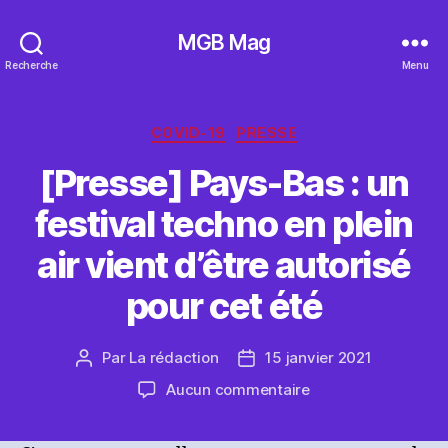
MGB Mag
Recherche
Menu
Catégories
COVID-19
PRESSE
[Presse] Pays-Bas : un
festival techno en plein
air vient d’être autorisé
pour cet été
Par
La rédaction
15 janvier 2021
Auteur
Date
de
de
sur
Aucun commentaire
l’article
l’article
[Presse]
Pays-