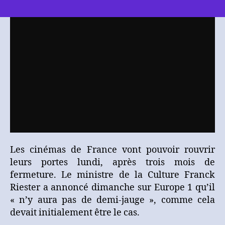
[Presse]
Podcast
–
Cinémas
et
spectacles
:
« Il
n’y
aura
pas
de
demi-
jauge »,
Les cinémas de France vont pouvoir rouvrir
annonce
leurs portes lundi, après trois mois de
Franck
fermeture. Le ministre de la Culture Franck
Riester
Riester a annoncé dimanche sur Europe 1 qu’il
« n’y aura pas de demi-jauge », comme cela
devait initialement être le cas.