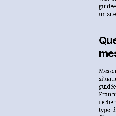
guidée
un sit
Qu
mes
Messo
situat
guidée
France
recher
type d