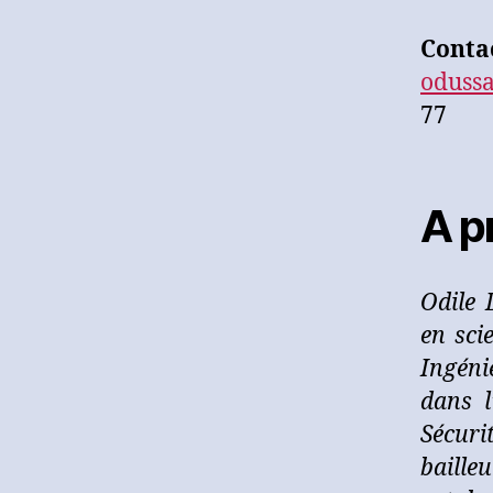
Cont
oduss
77
A p
Odile 
en sci
Ingéni
dans l
Sécuri
baille