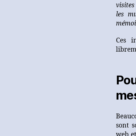
visite
les mu
mémoi
Ces i
librem
Pou
mes
Beauco
sont s
web et