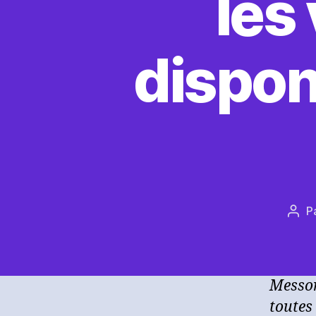
les
dispon
P
Aut
de
l’art
Messor
toute