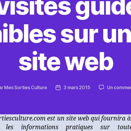
 visites guid
ibles sur 
site web
ar
Mes Sorties Culture
3 mars 2015
Un commen
eur
Date
de
icle
l’article
tiesculture.com est un site web qui fournira à
s les informations pratiques sur tout