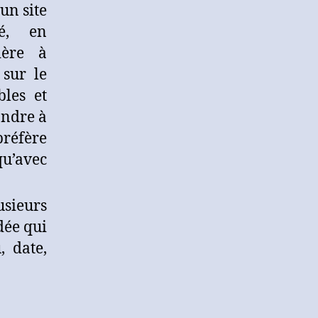
un site
é, en
ière à
 sur le
bles et
ondre à
préfère
qu’avec
usieurs
dée qui
, date,