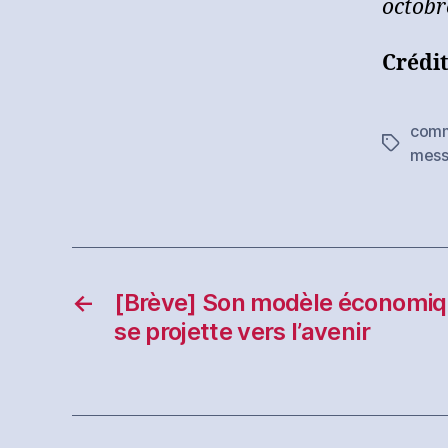
octobr
Crédit
com
Étiquett
mess
←
[Brève] Son modèle économiq
se projette vers l’avenir