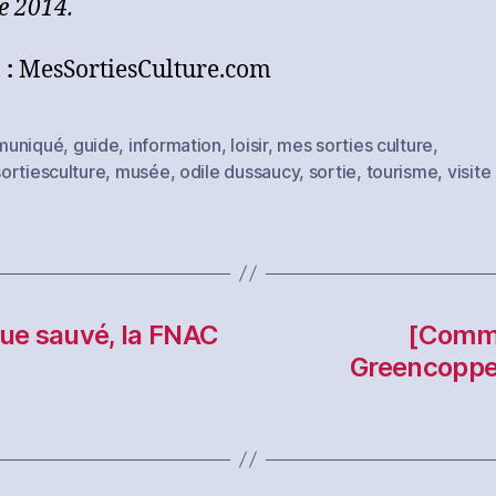
e 2014.
 :
MesSortiesCulture.com
muniqué
,
guide
,
information
,
loisir
,
mes sorties culture
,
es
ortiesculture
,
musée
,
odile dussaucy
,
sortie
,
tourisme
,
visite
ue sauvé, la FNAC
[Commu
Greencopper