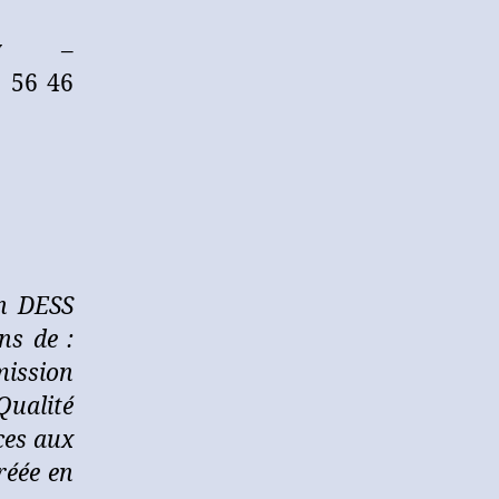
cy –
2 56 46
un DESS
ns de :
mission
Qualité
ces aux
réée en