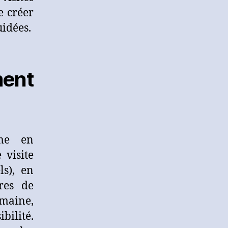
e créer
uidées.
ent
ême en
 visite
ls), en
ères de
emaine,
bilité.