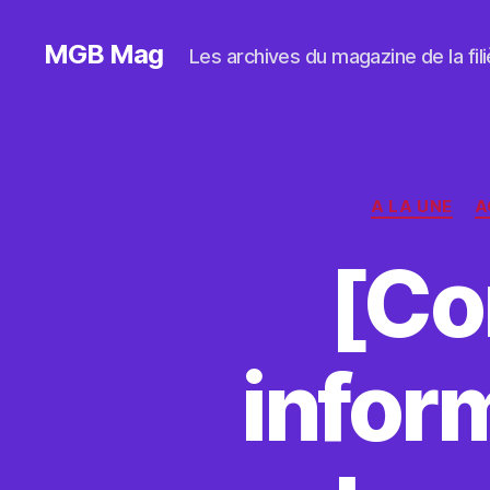
MGB Mag
Les archives du magazine de la filiè
A LA UNE
A
[Co
infor