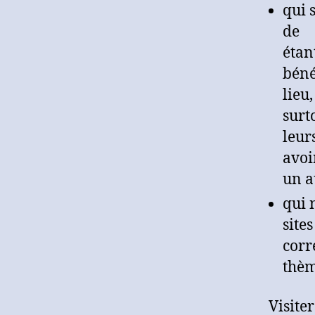
qui 
de 
éta
béné
lieu
surt
leur
avoi
un a
qui 
site
corr
thèm
Visiter