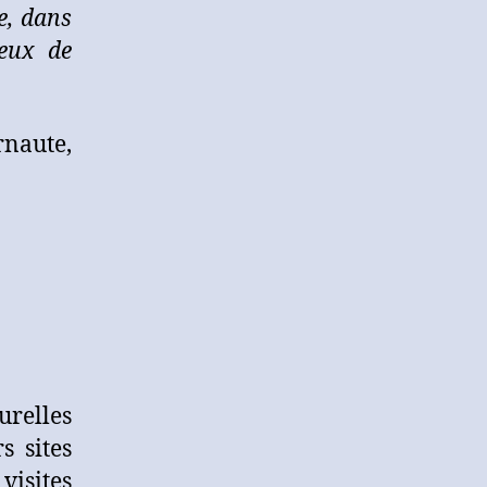
e, dans
visites
guidées,
ieux de
disponibles
sur
un
naute,
même
site
web
urelles
s sites
visites