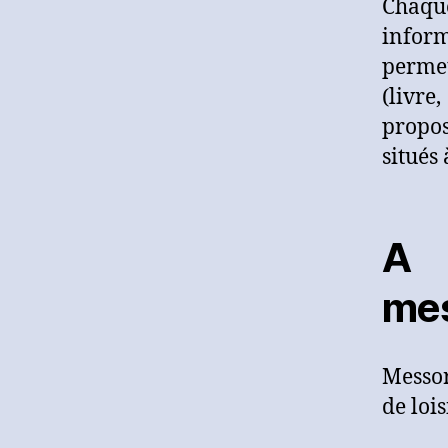
Chaqu
infor
permet
(livre
propo
situés
A
mes
Messor
de lois