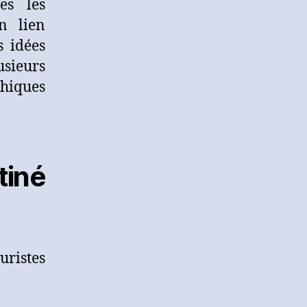
es les
n lien
s idées
usieurs
hiques
né
uristes