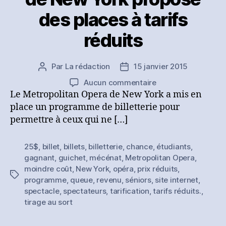
des places à tarifs
réduits
Par
La rédaction
15 janvier 2015
Auteur
Date
de
de
sur
Aucun commentaire
l’article
l’article
Le
Le Metropolitan Opera de New York a mis en
Metropolitan
place un programme de billetterie pour
Opera
permettre à ceux qui ne […]
de
New
25$
,
billet
,
billets
,
billetterie
,
chance
,
étudiants
,
York
gagnant
,
guichet
,
mécénat
,
Metropolitan Opera
,
propose
moindre coût
,
New York
,
opéra
,
prix réduits
,
des
Étiquettes
programme
,
queue
,
revenu
,
séniors
,
site internet
,
places
spectacle
,
spectateurs
,
tarification
,
tarifs réduits.
,
à
tirage au sort
tarifs
réduits