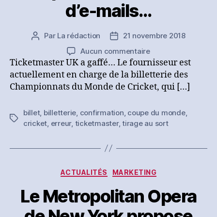
d’e-mails…
Par
La rédaction
21 novembre 2018
Auteur
Date
de
de
sur
Aucun commentaire
l’article
l’article
Ticketmaster
Ticketmaster UK a gaffé… Le fournisseur est
UK
actuellement en charge de la billetterie des
se
Championnats du Monde de Cricket, qui […]
trompe
de
billet
,
billetterie
,
confirmation
,
coupe du monde
,
destinataires
Étiquettes
cricket
,
erreur
,
ticketmaster
,
tirage au sort
d’e-
mails…
Catégories
ACTUALITÉS
MARKETING
Le Metropolitan Opera
de New York propose