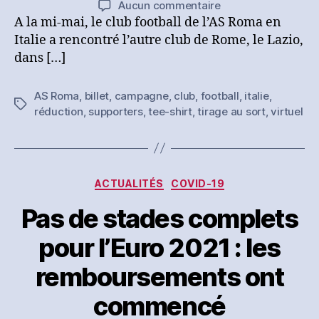
sur
Aucun commentaire
l’article
l’article
Football
A la mi-mai, le club football de l’AS Roma en
:
Italie a rencontré l’autre club de Rome, le Lazio,
l’AS
dans […]
Roma
vend
AS Roma
,
billet
,
campagne
,
club
,
football
,
italie
,
46
Étiquettes
réduction
,
supporters
,
tee-shirt
,
tirage au sort
,
virtuel
000
billets
virtuels
pour
le
Catégories
ACTUALITÉS
COVID-19
Derby
Romain
Pas de stades complets
pour l’Euro 2021 : les
remboursements ont
commencé