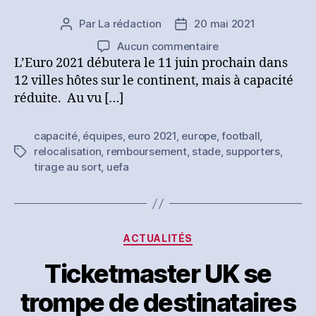
Par
La rédaction
20 mai 2021
Auteur
Date
de
de
sur
Aucun commentaire
l’article
l’article
Pas
L’Euro 2021 débutera le 11 juin prochain dans
de
12 villes hôtes sur le continent, mais à capacité
stades
réduite. Au vu […]
complets
pour
capacité
,
équipes
,
euro 2021
,
europe
,
football
,
l’Euro
relocalisation
,
remboursement
,
stade
,
supporters
,
Étiquettes
2021
tirage au sort
,
uefa
:
les
remboursements
ont
commencé
Catégories
ACTUALITÉS
Ticketmaster UK se
trompe de destinataires