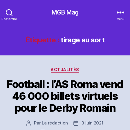
MGB Mag
Recherche
Menu
Étiquette :
tirage au sort
Catégories
ACTUALITÉS
Football : l’AS Roma vend
46 000 billets virtuels
pour le Derby Romain
Par
La rédaction
3 juin 2021
Auteur
Date
de
de