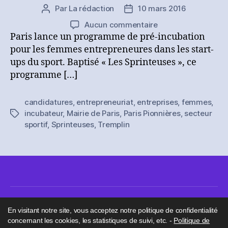
Par
La rédaction
10 mars 2016
Auteur
Date
de
de
sur
Aucun commentaire
l’article
l’article
Paris
Paris lance un programme de pré-incubation
lance
pour les femmes entrepreneures dans les start-
un
ups du sport. Baptisé « Les Sprinteuses », ce
programme
programme […]
pour
les
candidatures
,
entrepreneuriat
,
entreprises
,
femmes
,
femmes
incubateur
,
Mairie de Paris
,
Paris Pionnières
,
secteur
Étiquettes
entrepreneuses
sportif
,
Sprinteuses
,
Tremplin
dans
le
sport
En visitant notre site, vous acceptez notre politique de confidentialité
concernant les cookies, les statistiques de suivi, etc. -
Politique de