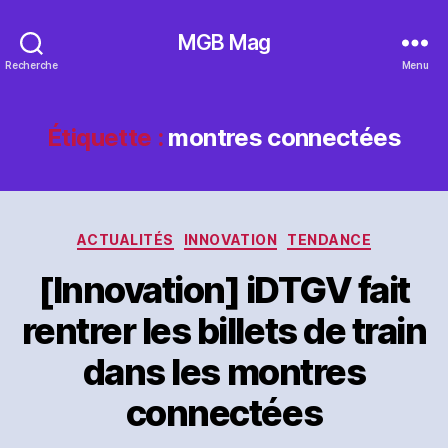
MGB Mag
Recherche
Menu
Étiquette :
montres connectées
Catégories
ACTUALITÉS
INNOVATION
TENDANCE
[Innovation] iDTGV fait
rentrer les billets de train
dans les montres
connectées