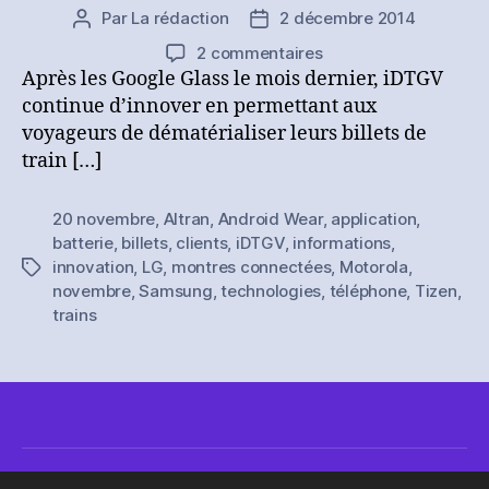
Par
La rédaction
2 décembre 2014
Auteur
Date
de
de
sur
2 commentaires
l’article
l’article
[Innovation]
Après les Google Glass le mois dernier, iDTGV
iDTGV
continue d’innover en permettant aux
fait
voyageurs de dématérialiser leurs billets de
rentrer
train […]
les
billets
20 novembre
,
Altran
,
Android Wear
,
application
,
de
batterie
,
billets
,
clients
,
iDTGV
,
informations
,
train
innovation
,
LG
,
montres connectées
,
Motorola
,
Étiquettes
dans
novembre
,
Samsung
,
technologies
,
téléphone
,
Tizen
,
les
trains
montres
connectées