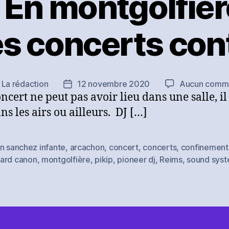
 En montgolfièr
les concerts con
r
La rédaction
12 novembre 2020
Aucun comme
r
Date
oncert ne peut pas avoir lieu dans une salle, i
de
le
l’article
ns les airs ou ailleurs. DJ […]
n sanchez infante
,
arcachon
,
concert
,
concerts
,
confinement
es
ard canon
,
montgolfière
,
pikip
,
pioneer dj
,
Reims
,
sound sys