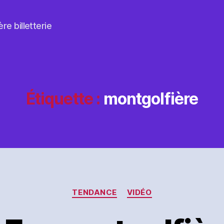
re billetterie
Étiquette :
montgolfière
Catégories
TENDANCE
VIDÉO