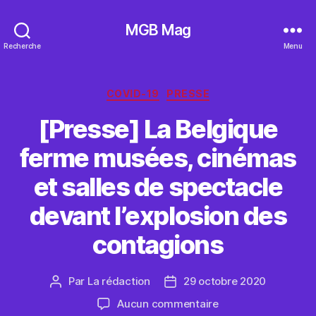
MGB Mag
Recherche
Menu
Catégories
COVID-19
PRESSE
[Presse] La Belgique
ferme musées, cinémas
et salles de spectacle
devant l’explosion des
contagions
Par
La rédaction
29 octobre 2020
Auteur
Date
de
de
sur
Aucun commentaire
l’article
l’article