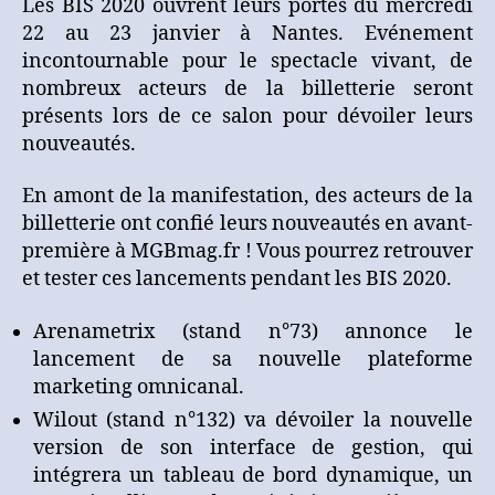
Les BIS 2020 ouvrent leurs portes du mercredi
nouveautés
22 au 23 janvier à Nantes. Evénement
billetterie,
en
incontournable pour le spectacle vivant, de
avant-
nombreux acteurs de la billetterie seront
première
présents lors de ce salon pour dévoiler leurs
des
nouveautés.
BIS
2020
En amont de la manifestation, des acteurs de la
billetterie ont confié leurs nouveautés en avant-
première à MGBmag.fr ! Vous pourrez retrouver
et tester ces lancements pendant les BIS 2020.
Arenametrix (stand n°73) annonce le
lancement de sa nouvelle plateforme
marketing omnicanal.
Wilout (stand n°132) va dévoiler la nouvelle
version de son interface de gestion, qui
intégrera un tableau de bord dynamique, un