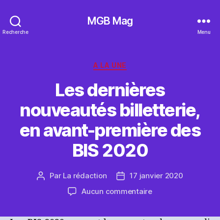
MGB Mag
Recherche
Menu
Catégories
A LA UNE
Les dernières
nouveautés billetterie,
en avant-première des
BIS 2020
Par
La rédaction
17 janvier 2020
Auteur
Date
de
de
sur
Aucun commentaire
l’article
l’article
Les
dernières