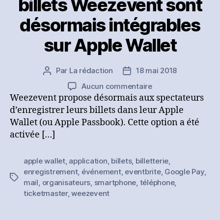
billets Weezevent sont
désormais intégrables
sur Apple Wallet
Par
La rédaction
18 mai 2018
Auteur
Date
de
de
sur
Aucun commentaire
l’article
l’article
[Communiqué]
Weezevent propose désormais aux spectateurs
Les
d’enregistrer leurs billets dans leur Apple
billets
Wallet (ou Apple Passbook). Cette option a été
Weezevent
activée […]
sont
désormais
apple wallet
,
application
,
billets
,
billetterie
,
intégrables
enregistrement
,
événement
,
eventbrite
,
Google Pay
,
sur
Étiquettes
mail
,
organisateurs
,
smartphone
,
téléphone
,
Apple
ticketmaster
,
weezevent
Wallet