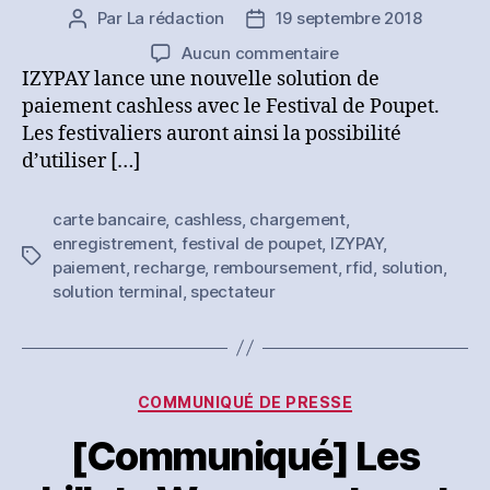
Par
La rédaction
19 septembre 2018
Auteur
Date
de
de
sur
Aucun commentaire
l’article
l’article
[Communiqué]
IZYPAY lance une nouvelle solution de
IZYPAY
paiement cashless avec le Festival de Poupet.
lance
Les festivaliers auront ainsi la possibilité
une
d’utiliser […]
nouvelle
solution
carte bancaire
,
cashless
,
chargement
,
de
enregistrement
,
festival de poupet
,
IZYPAY
,
paiement
Étiquettes
paiement
,
recharge
,
remboursement
,
rfid
,
solution
,
cashless
solution terminal
,
spectateur
Catégories
COMMUNIQUÉ DE PRESSE
[Communiqué] Les