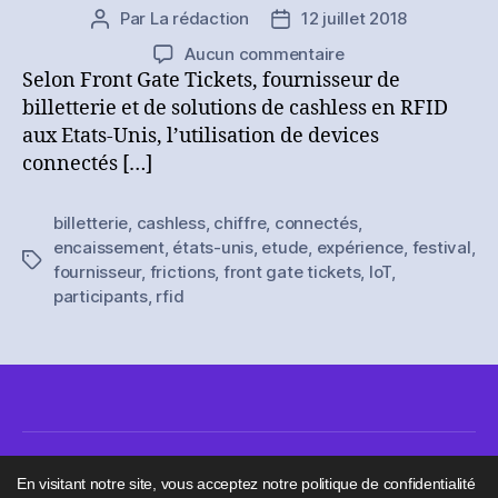
Par
La rédaction
12 juillet 2018
Auteur
Date
de
de
sur
Aucun commentaire
l’article
l’article
[Brève]
Selon Front Gate Tickets, fournisseur de
Front
billetterie et de solutions de cashless en RFID
Gate
aux Etats-Unis, l’utilisation de devices
Tickets
connectés […]
dévoile
des
billetterie
,
cashless
,
chiffre
,
connectés
,
chiffres
encaissement
,
états-unis
,
etude
,
expérience
,
festival
,
sur
Étiquettes
fournisseur
,
frictions
,
front gate tickets
,
IoT
,
l’utilisation
participants
,
rfid
de
son
cashless
RFID
En visitant notre site, vous acceptez notre politique de confidentialité