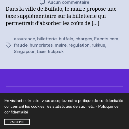
sur
Aucun commentaire
l’article
l’article
[Brève]
Dans la ville de Buffalo, le maire propose une
Retour
taxe supplémentaire sur la billetterie qui
sur…
permettrait d’absorber les coûts de […]
l’actualité
de
assurance
,
billetterie
,
buffalo
,
charges
,
Events.com
,
la
fraude
,
humoristes
,
maire
,
régulation
,
rukkus
,
Étiquettes
billetterie
Singapour
,
taxe
,
tickpick
de
cet
été
(2/2)
En visitant notre site, vous acceptez notre politique de confidentialité
concernant les cookies, les statistiques de suivi, etc. -
Politique de
confidentialité
© 2026
MGB Mag
Haut
↑
J'ACCEPTE