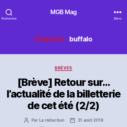
MGB Mag
Recherche
Menu
Étiquette :
buffalo
Catégories
BRÈVES
[Brève] Retour sur…
l’actualité de la billetterie
de cet été (2/2)
Par
La rédaction
31 août 2018
Auteur
Date
de
de