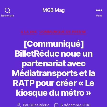
MGB Mag
Recherche
Menu
Catégories
A LA UNE
COMMUNIQUÉ DE PRESSE
[Communiqué]
BilletRéduc noue un
partenariat avec
Médiatransports et la
RATP pour créer « Le
kiosque du métro »
Par
Billet Réduc
6 décembre 2018
Auteur
Date