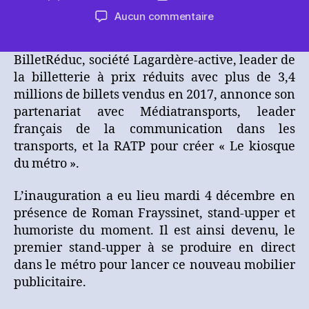
de
de
sur
Aucun commentaire
l’article
l’article
[Communiqué]
BilletRéduc
BilletRéduc, société Lagardère-active, leader de
noue
la billetterie à prix réduits avec plus de 3,4
un
partenariat
millions de billets vendus en 2017, annonce son
avec
partenariat avec Médiatransports, leader
Médiatransports
français de la communication dans les
et
transports, et la RATP pour créer « Le kiosque
la
du métro ».
RATP
pour
L’inauguration a eu lieu mardi 4 décembre en
créer
présence de Roman Frayssinet, stand-upper et
«
Le
humoriste du moment. Il est ainsi devenu, le
kiosque
premier stand-upper à se produire en direct
du
dans le métro pour lancer ce nouveau mobilier
métro
publicitaire.
»