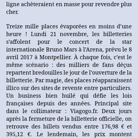
:
ligne achèteraient en masse pour revendre plus
les
cher.
billetteries
pillées
Treize mille places évaporées en moins d’une
par
heure ! Lundi 21 novembre, les billetteries
des
s’affolent pour le concert de la star
robots
internationale Bruno Mars à l’Arena, prévu le 8
?
avril 2017 à Montpellier. À chaque fois, c’est le
même scénario : des milliers de fans déçus
repartent bredouilles le jour de l’ouverture de la
billetterie. Par magie, des places réapparaissent
illico sur des sites de revente entre particuliers.
Un business bien huilé qui défie les lois
françaises depuis des années. Principal site
dans le collimateur : Viagogo.fr. Deux jours
après la fermeture de la billetterie officielle, on
retrouve des billets vendus entre 176,98 € et
395,12 €. Le lendemain, les prix montent