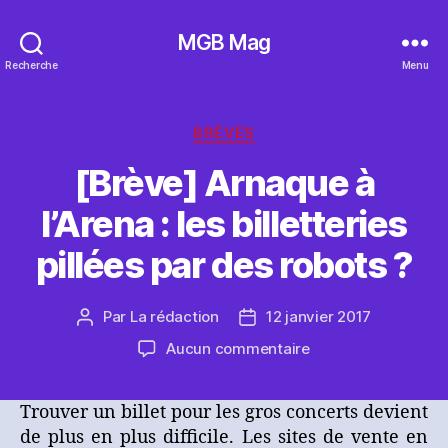
MGB Mag
Recherche
Menu
Catégories
BRÈVES
[Brève] Arnaque à
l’Arena : les billetteries
pillées par des robots ?
Par
La rédaction
12 janvier 2017
Auteur
Date
de
de
sur
Aucun commentaire
l’article
l’article
[Brève]
Arnaque
Trouver un billet pour les gros concerts devient
à
de plus en plus difficile. Les sites de vente en
l’Arena