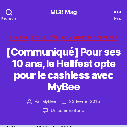
MGB Mag
Recherche
Menu
Catégories
A LA UNE
ACTUALITÉS
COMMUNIQUÉ DE PRESSE
[Communiqué] Pour ses
10 ans, le Hellfest opte
pour le cashless avec
MyBee
Par
MyBee
23 février 2015
Auteur
Date
de
de
sur
Un commentaire
l’article
l’article
[Communiqué]
Pour