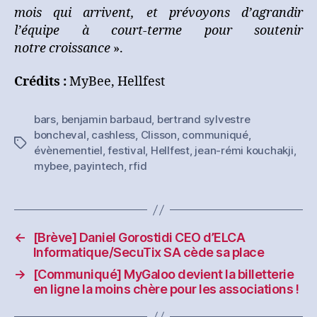
mois qui arrivent, et prévoyons d’agrandir
l’équipe à court-terme pour soutenir
notre croissance
».
Crédits :
MyBee, Hellfest
bars
,
benjamin barbaud
,
bertrand sylvestre
boncheval
,
cashless
,
Clisson
,
communiqué
,
Étiquettes
évènementiel
,
festival
,
Hellfest
,
jean-rémi kouchakji
,
mybee
,
payintech
,
rfid
←
[Brève] Daniel Gorostidi CEO d’ELCA
Informatique/SecuTix SA cède sa place
→
[Communiqué] MyGaloo devient la billetterie
en ligne la moins chère pour les associations !