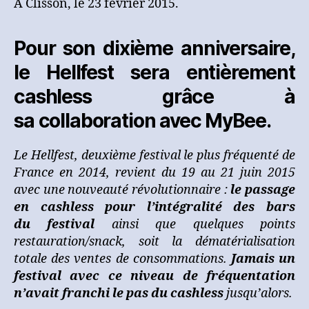
A Clisson, le 23 février 2015.
ses
10
ans,
Pour son dixième anniversaire,
le
Hellfest
le Hellfest sera entièrement
opte
cashless grâce à
pour
le
sa collaboration avec MyBee.
cashless
avec
Le Hellfest, deuxième festival le plus fréquenté de
MyBee
France en 2014, revient du 19 au 21 juin 2015
avec une nouveauté révolutionnaire :
le passage
en cashless pour l’intégralité des bars
du festival
ainsi que quelques points
restauration/snack, soit la dématérialisation
totale des ventes de consommations.
Jamais un
festival avec ce niveau de fréquentation
n’avait franchi le pas du cashless
jusqu’alors.